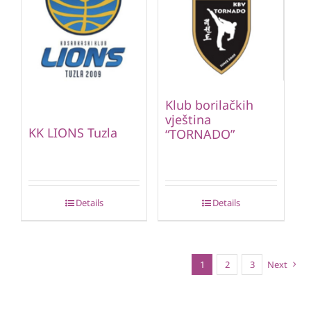
Klub borilačkih
vještina
KK LIONS Tuzla
“TORNADO”
Details
Details
1
2
3
Next