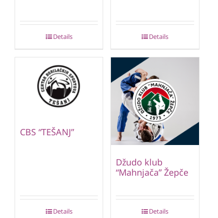
Details
Details
CBS “TEŠANJ”
Džudo klub
“Mahnjača” Žepče
Details
Details