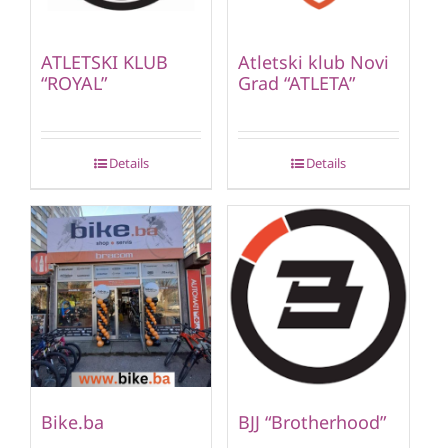
ATLETSKI KLUB
Atletski klub Novi
“ROYAL”
Grad “ATLETA”
Details
Details
Bike.ba
BJJ “Brotherhood”