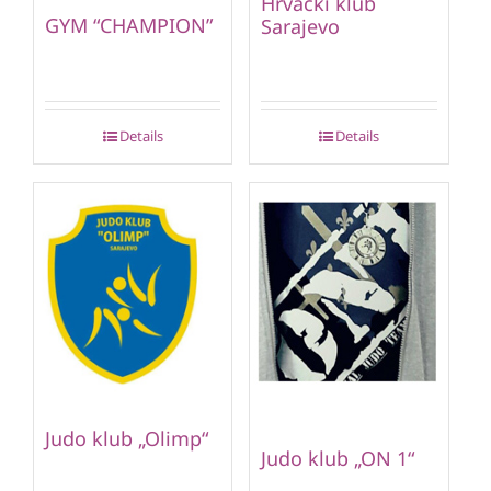
Hrvački klub
GYM “CHAMPION”
Sarajevo
Details
Details
Judo klub „Olimp“
Judo klub „ON 1“