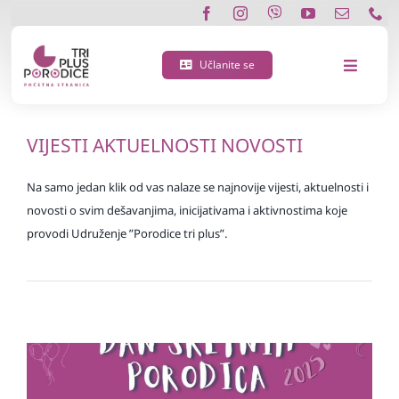
Skip
to
content
Učlanite se
Toggle
Navigat
O nama
VIJESTI AKTUELNOSTI
NOVOSTI
Učlanite se
Na samo jedan klik od vas nalaze se najnovije vijesti, aktuelnosti i
novosti o svim dešavanjima, inicijativama i aktivnostima koje
provodi Udruženje ”Porodice tri plus”.
Porodična 3 plus kartica
Podržite nas
Vijesti
Kontakt