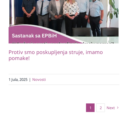
Protiv smo poskupljenja struje,
imamo pomake!
Novosti
Protiv smo poskupljenja struje, imamo
pomake!
1 Jula, 2025
|
Novosti
1
2
Next