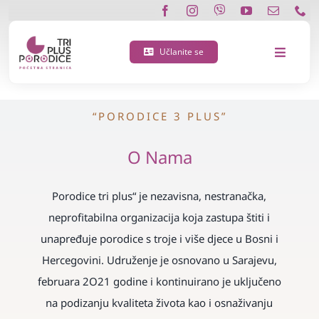
Skip
to
content
Učlanite se
Toggle
Navigat
O nama
“PORODICE 3 PLUS”
Učlanite se
O Nama
Porodična 3 plus kartica
Porodice tri plus“ je nezavisna, nestranačka,
neprofitabilna organizacija koja zastupa štiti i
Podržite nas
unapređuje porodice s troje i više djece u Bosni i
Hercegovini. Udruženje je osnovano u Sarajevu,
Vijesti
februara 2O21 godine i kontinuirano je uključeno
na podizanju kvaliteta života kao i osnaživanju
Kontakt