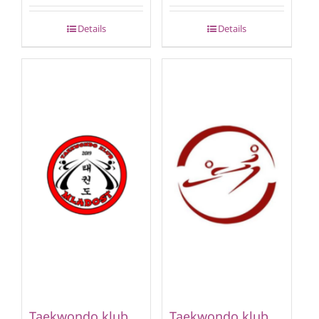
Details
Details
Taekwondo klub
Taekwondo klub