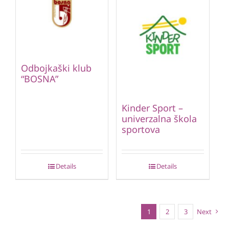
Odbojkaški klub
“BOSNA”
Kinder Sport –
univerzalna škola
sportova
Details
Details
1
2
3
Next