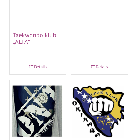
Taekwondo klub
„ALFA“
Details
Details