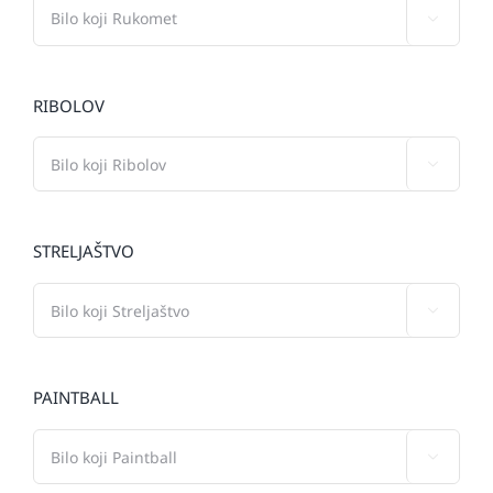

RIBOLOV

STRELJAŠTVO

PAINTBALL
