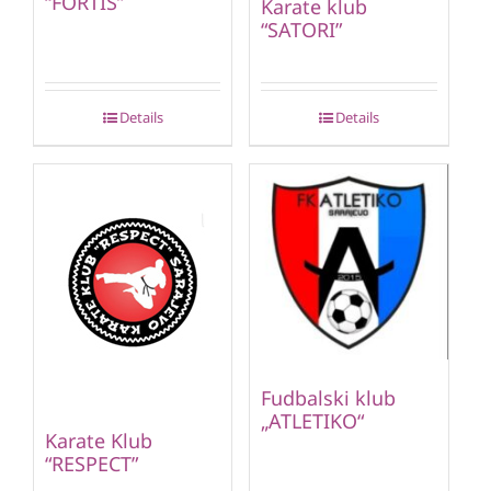
“FORTIS”
Karate klub
“SATORI”
Details
Details
Fudbalski klub
„ATLETIKO“
Karate Klub
“RESPECT”