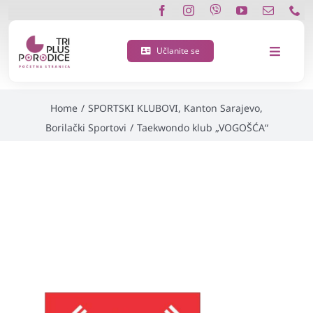
Skip
Taekwondo klub
to
content
Učlanite se
Toggle
„VOGOŠĆA“
Navigat
O nama
Home
/
SPORTSKI KLUBOVI
,
Kanton Sarajevo
,
Borilački Sportovi
/
Taekwondo klub „VOGOŠĆA“
Učlanite se
Porodična 3 plus kartica
Podržite nas
Vijesti
Kontakt