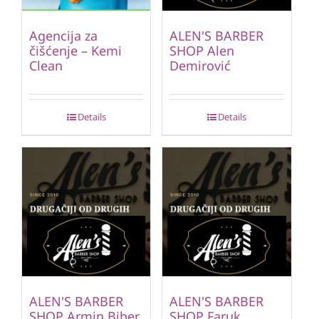
Agencija za
ALEN'S BARBER
čišćenje – Kemi
SHOP Alen
Clean
Demirović
Details
Details
ALEN'S BARBER
ALEN'S BARBER
SHOP Armin Biber
SHOP Faruk