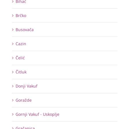
Bihać
Brčko
Busovača
Cazin
Čelić
Čitluk
Donji Vakuf
Goražde
Gornji Vakuf - Uskoplje
Gračanica