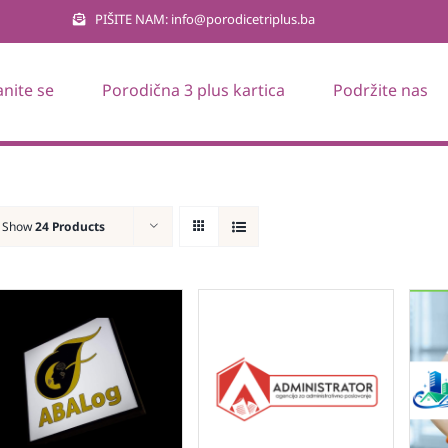
PIŠITE NAM: info@porodicetriplus.ba
anite se
Porodična 3 plus kartica
Podržite nas
Show
24 Products