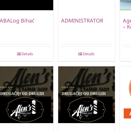
ABALog Bihać
ADMINISTRATOR
Age
– K
Details
Details