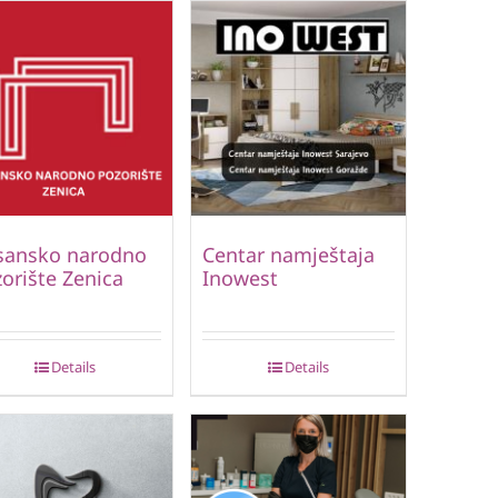
sansko narodno
Centar namještaja
orište Zenica
Inowest
Details
Details