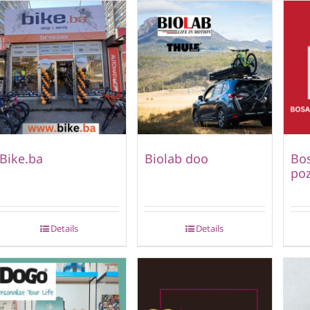
Bike.ba
Biolab doo
Bo
poz
Details
Details