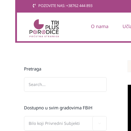
Skip
POZOVITE NAS: +38762 444 893
to
content
O nama
Učl
Pretraga
Dostupno u svim gradovima FBiH
