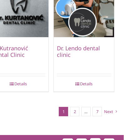
 Kutranović
Dr. Lendo dental
tal Clinic
clinic
Details
Details
1
2
…
7
Next