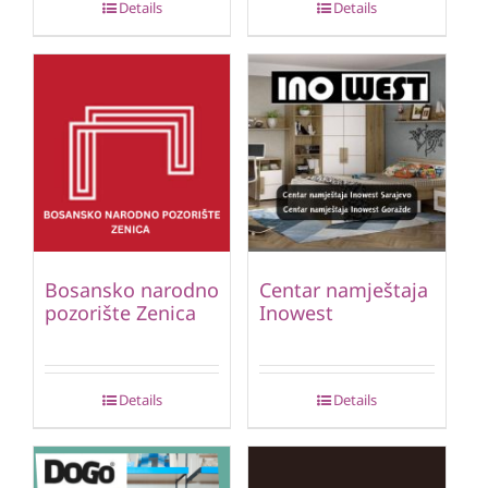
Details
Details
Bosansko narodno
Centar namještaja
pozorište Zenica
Inowest
Details
Details