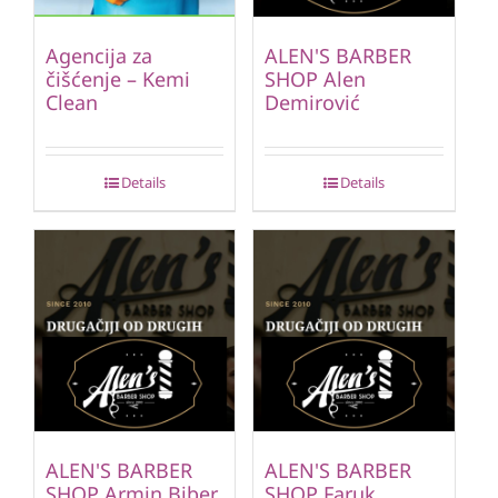
Agencija za
ALEN'S BARBER
čišćenje – Kemi
SHOP Alen
Clean
Demirović
Details
Details
ALEN'S BARBER
ALEN'S BARBER
SHOP Armin Biber
SHOP Faruk