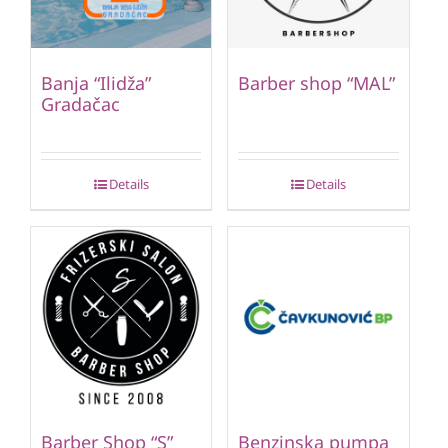
Banja “Ilidža”
Barber shop “MAL”
Gradačac
Details
Details
Barber Shop “S”
Benzinska pumpa