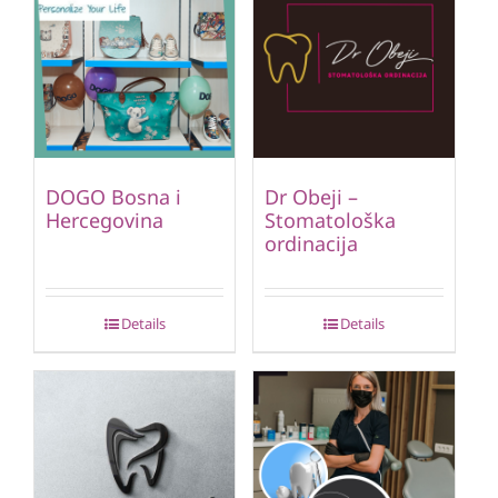
DOGO Bosna i
Dr Obeji –
Hercegovina
Stomatološka
ordinacija
Details
Details