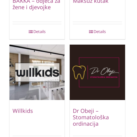
BAKKA – odjeća za
Maksuz kutak
žene i djevojke
Details
Details
Willkids
Dr Obeji –
Stomatološka
ordinacija