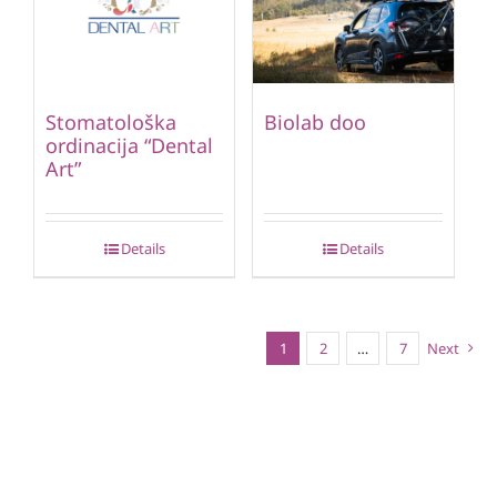
Stomatološka
Biolab doo
ordinacija “Dental
Art”
Details
Details
1
2
…
7
Next