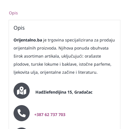
Opis
Opis
Orijentalno.ba
je trgovina specijalizirana za prodaju
orijentalnih proizvoda.
Njihova ponuda obuhvata
širok asortiman artikala, uključujući: o
rašaste
plodove, t
urske lokume i baklave, i
stočne parfeme,
l
jekovita ulja, o
rijentalne začine i literaturu.
Hadžiefendijina 15, Gradačac
+387 62 737 703