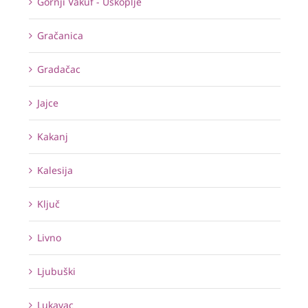
Gornji Vakuf - Uskoplje
Gračanica
Gradačac
Jajce
Kakanj
Kalesija
Ključ
Livno
Ljubuški
Lukavac