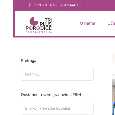
Skip
POZOVITE NAS: +38762 444 893
to
content
O nama
Učl
Pretraga
Dostupno u svim gradovima FBiH
