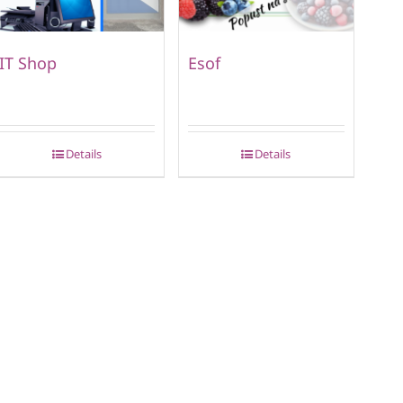
IT Shop
Esof
Details
Details