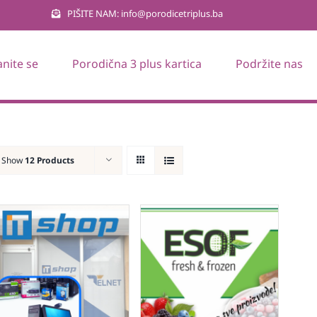
PIŠITE NAM: info@porodicetriplus.ba
anite se
Porodična 3 plus kartica
Podržite nas
Show
12 Products