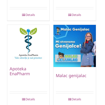
Details
Details
Apoteka
EnaPharm
Malac genijalac
Details
Details