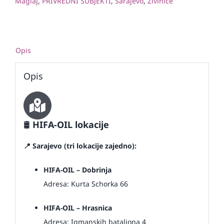
Maglaj
,
PRIVREDNI SUBJEKTI
,
Sarajevo
,
Živinice
Opis
Opis
🛢️
HIFA-OIL lokacije
📍 Sarajevo (tri lokacije zajedno):
HIFA-OIL – Dobrinja
Adresa: Kurta Schorka 66
HIFA-OIL – Hrasnica
Adresa: Igmanskih bataljona 4