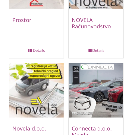
Prostor
NOVELA
Računovodstvo
Details
Details
Novela d.o.o.
Connecta d.o.o. –
Mazda