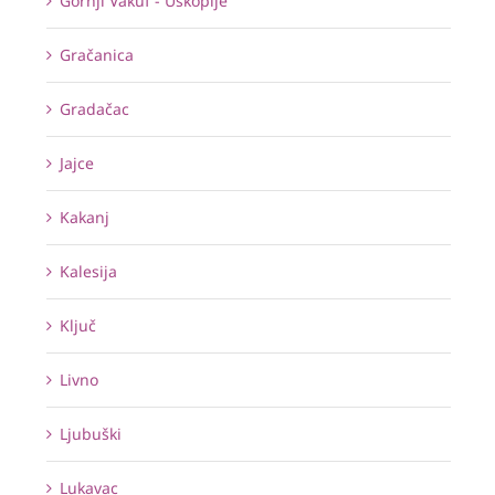
Gornji Vakuf - Uskoplje
Gračanica
Gradačac
Jajce
Kakanj
Kalesija
Ključ
Livno
Ljubuški
Lukavac