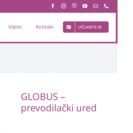
Vijesti
Kontakt
UČLANITE SE
GLOBUS –
prevodilački ured