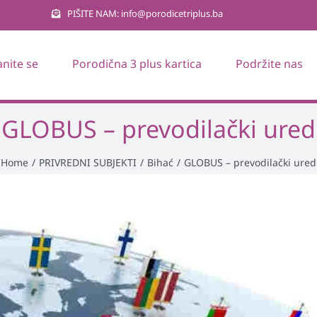
PIŠITE NAM: info@porodicetriplus.ba
anite se
Porodična 3 plus kartica
Podržite nas
GLOBUS – prevodilački ured
Home
/
PRIVREDNI SUBJEKTI
/
Bihać
/
GLOBUS – prevodilački ured