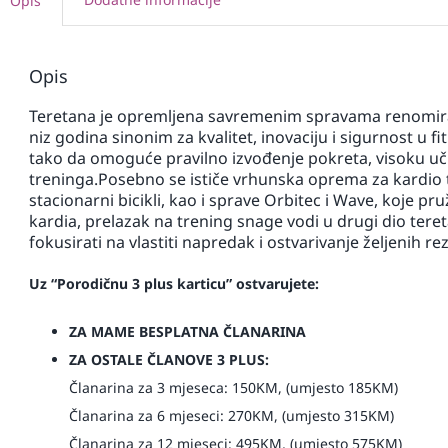
Opis
Opis
Teretana je opremljena savremenim spravama renomira
niz godina sinonim za kvalitet, inovaciju i sigurnost u fi
tako da omoguće pravilno izvođenje pokreta, visoku uč
treninga.Posebno se ističe vrhunska oprema za kardio 
stacionarni bicikli, kao i sprave Orbitec i Wave, koje pr
kardia, prelazak na trening snage vodi u drugi dio tere
fokusirati na vlastiti napredak i ostvarivanje željenih rez
Uz “Porodičnu 3 plus karticu” ostvarujete:
ZA MAME BESPLATNA ČLANARINA
ZA OSTALE ČLANOVE 3 PLUS:
Članarina za 3 mjeseca: 150KM, (umjesto 185KM)
Članarina za 6 mjeseci: 270KM, (umjesto 315KM)
Članarina za 12 mjeseci: 495KM, (umjesto 575KM)