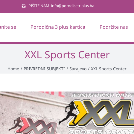
PIŠITE NAM: info@porodicetriplus.ba
anite se
Porodična 3 plus kartica
Podržite nas
XXL Sports Center
Home
/
PRIVREDNI SUBJEKTI
/
Sarajevo
/
XXL Sports Center