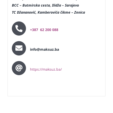
BCC – Butmirska cesta, Ilidža – Sarajevo
TC Džananović, Kamberovića čikme – Zenica
+387 62 200 088
info@maksuz.ba
https://maksuz.ba/