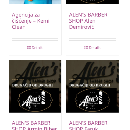
Agencija za
ALEN'S BARBER
čišćenje – Kemi
SHOP Alen
Clean
Demirović
Details
Details
ALEN'S BARBER
ALEN'S BARBER
SHOP Armin Biber
SHOP Faruk