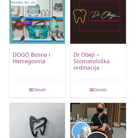
DOGO Bosna i
Dr Obeji –
Hercegovina
Stomatološka
ordinacija
Details
Details