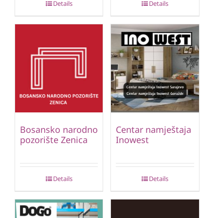
Details
Details
Bosansko narodno
Centar namještaja
pozorište Zenica
Inowest
Details
Details