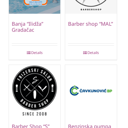
Banja “Ilidža”
Barber shop “MAL”
Gradačac
Details
Details
Barber Shop “S”
Benzinska pumpa