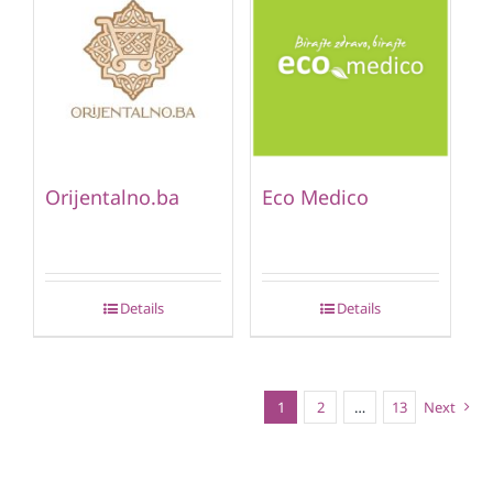
Orijentalno.ba
Eco Medico
Details
Details
1
2
…
13
Next