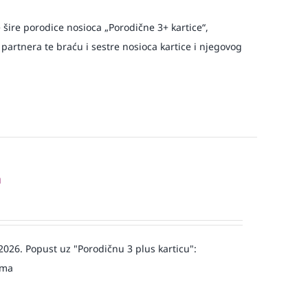
e šire porodice nosioca „Porodične 3+ kartice“,
 partnera te braću i sestre nosioca kartice i njegovog
a
 2026. Popust uz "Porodičnu 3 plus karticu":
jma