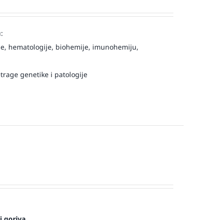
:
e, hematologije, biohemije, imunohemiju,
trage genetike i patologije
i goriva