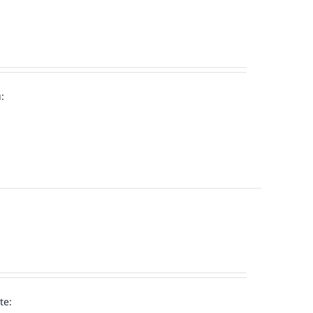
:
te: