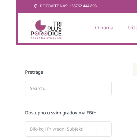
Skip
POZOVITE NAS: +38762 444 893
to
content
O nama
Učl
Pretraga
Dostupno u svim gradovima FBiH
