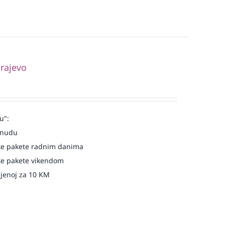
rajevo
u":
onudu
e pakete radnim danima
e pakete vikendom
njenoj za 10 KM