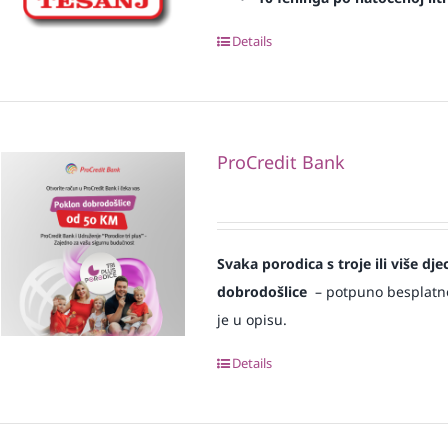
Details
ProCredit Bank
Svaka
porodica s troje ili više d
dobrodošlice
– potpuno besplatno i
je u opisu.
Details