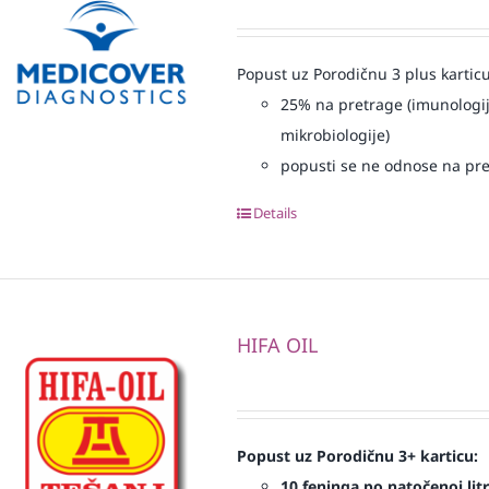
Popust uz Porodičnu 3 plus karticu
25% na pretrage (imunologij
mikrobiologije)
popusti se ne odnose na pre
Details
HIFA OIL
Popust uz Porodičnu 3+ karticu:
10 feninga po natočenoj litr