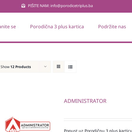
PIŠITE NAM: info@porodicetriplus.ba
anite se
Porodična 3 plus kartica
Podržite nas
Show
12 Products
ADMINISTRATOR
Popust uz Porodičnu 3 plus karticu