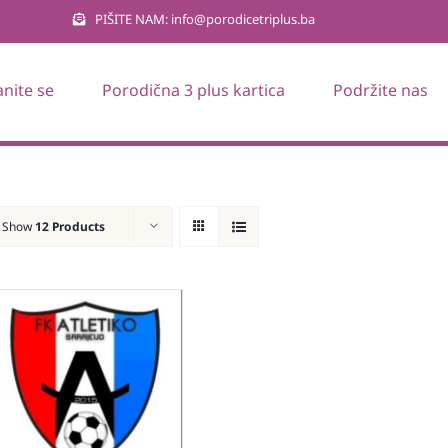
PIŠITE NAM: info@porodicetriplus.ba
anite se
Porodična 3 plus kartica
Podržite nas
Show
12 Products