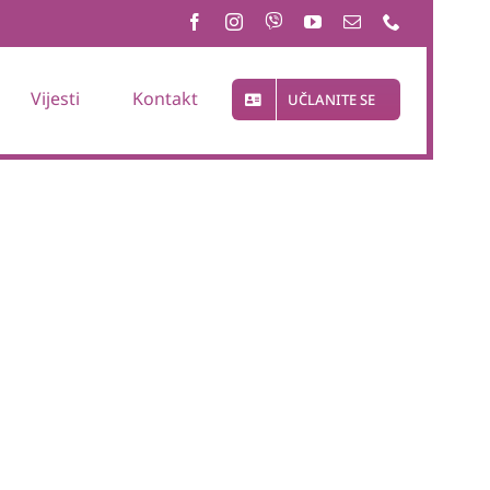
Vijesti
Kontakt
UČLANITE SE