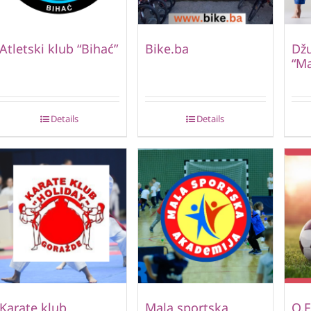
Atletski klub “Bihać”
Bike.ba
Dž
“Ma
Details
Details
Karate klub
Mala sportska
O.F