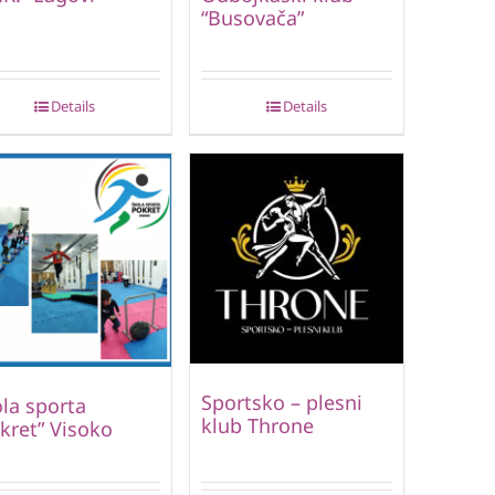
“Busovača”
Details
Details
Sportsko – plesni
la sporta
klub Throne
kret” Visoko