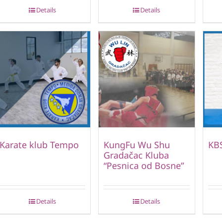
Details
Details
Karate klub Tempo
KungFu Wu Shu
KB
Gradačac Kluba
“Pesnica od Bosne”
Details
Details