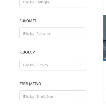

RUKOMET

RIBOLOV

STRELJAŠTVO
