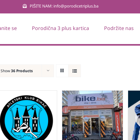
PIŠITE NAM: info@porodicetriplus.ba
anite se
Porodična 3 plus kartica
Podržite nas
Show
36 Products