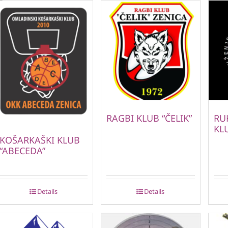
RAGBI KLUB “ČELIK”
RU
KL
KOŠARKAŠKI KLUB
“ABECEDA”
Details
Details