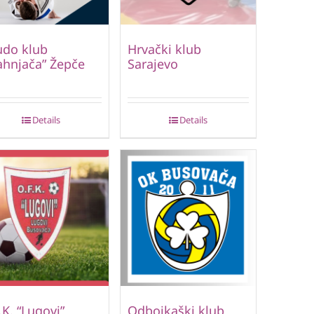
udo klub
Hrvački klub
hnjača” Žepče
Sarajevo
Details
Details
.K. “Lugovi”
Odbojkaški klub