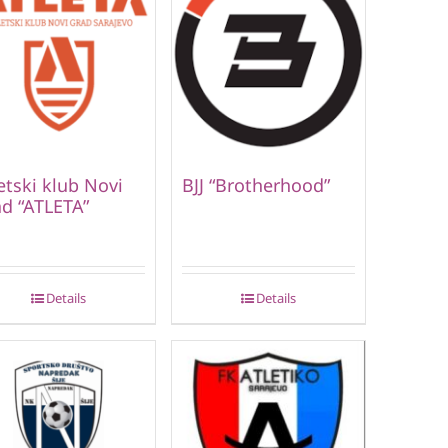
etski klub Novi
BJJ “Brotherhood”
d “ATLETA”
Details
Details