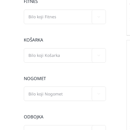
FITNES

KOŠARKA

NOGOMET

ODBOJKA