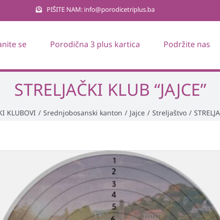
PIŠITE NAM: info@porodicetriplus.ba
anite se
Porodična 3 plus kartica
Podržite nas
STRELJAČKI KLUB “JAJCE”
I KLUBOVI
/
Srednjobosanski kanton
/
Jajce
/
Streljaštvo
/
STRELJA