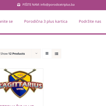
PIŠITE NAM: info@porodicetriplus.ba
anite se
Porodična 3 plus kartica
Podržite nas
Show
12 Products