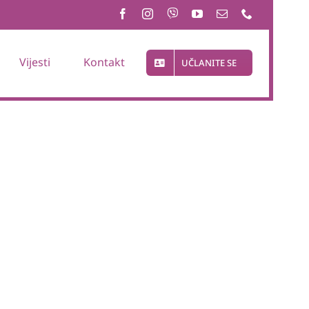
Vijesti
Kontakt
UČLANITE SE