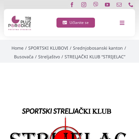
Skip
STRELJAČKI KLUB
to
content
Učlanite se
Toggle
“STRIJELAC”
Navigat
O nama
Home
/
SPORTSKI KLUBOVI
/
Srednjobosanski kanton
/
Busovača
/
Streljaštvo
/
STRELJAČKI KLUB “STRIJELAC”
Učlanite se
Porodična 3 plus kartica
Podržite nas
Vijesti
Kontakt