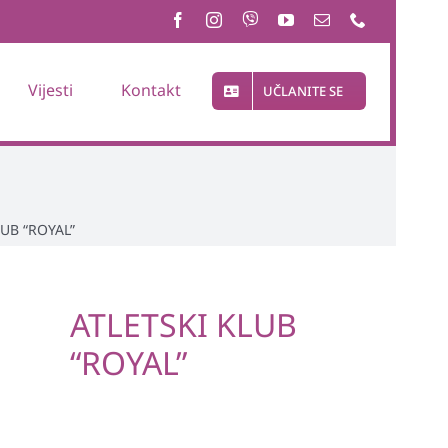
Vijesti
Kontakt
UČLANITE SE
LUB “ROYAL”
ATLETSKI KLUB
“ROYAL”