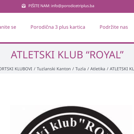
PIŠITE NAM: info@porodicetriplus.ba
anite se
Porodična 3 plus kartica
Podržite nas
ATLETSKI KLUB “ROYAL”
ORTSKI KLUBOVI
/
Tuzlanski Kanton
/
Tuzla
/
Atletika
/
ATLETSKI K