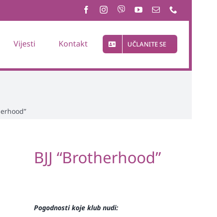
Vijesti
Kontakt
UČLANITE SE
herhood”
BJJ “Brotherhood”
Pogodnosti koje klub nudi: