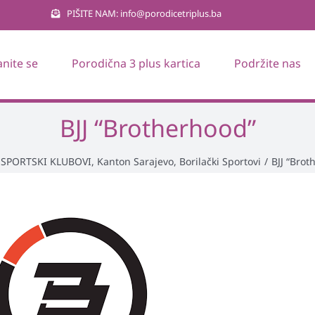
PIŠITE NAM: info@porodicetriplus.ba
anite se
Porodična 3 plus kartica
Podržite nas
BJJ “Brotherhood”
SPORTSKI KLUBOVI
,
Kanton Sarajevo
,
Borilački Sportovi
/
BJJ “Brot