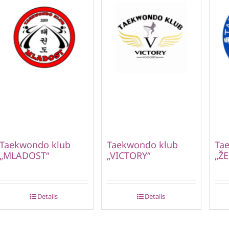
Taekwondo klub
Taekwondo klub
Ta
„MLADOST“
„VICTORY“
„ŽE
Details
Details