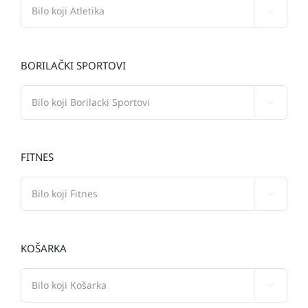

BORILAČKI SPORTOVI

FITNES

KOŠARKA
