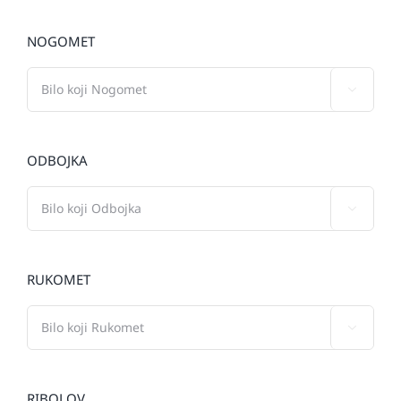
NOGOMET

ODBOJKA

RUKOMET

RIBOLOV