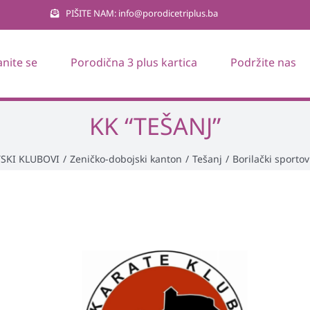
PIŠITE NAM: info@porodicetriplus.ba
anite se
Porodična 3 plus kartica
Podržite nas
KK “TEŠANJ”
SKI KLUBOVI
/
Zeničko-dobojski kanton
/
Tešanj
/
Borilački sportov