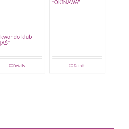
“OKINAWA”
ekwondo klub
IJAŠ“
Details
Details