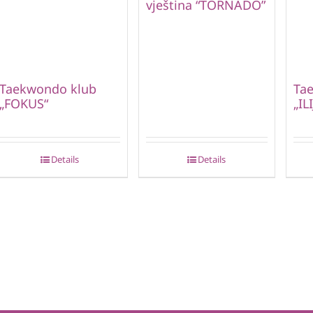
vještina “TORNADO”
Taekwondo klub
Ta
„FOKUS“
„IL
Details
Details