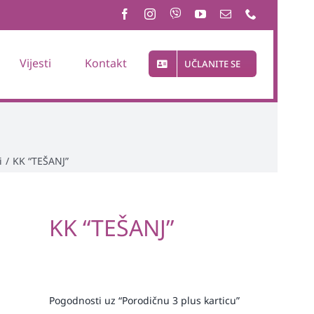
Vijesti
Kontakt
UČLANITE SE
i
/
KK “TEŠANJ”
KK “TEŠANJ”
Pogodnosti uz “Porodičnu 3 plus karticu”