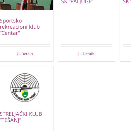
SK “PALJUGE”
SK
Sportsko
rekreacioni klub
“Centar”
Details
Details
STRELJAČKI KLUB
“TEŠANJ”