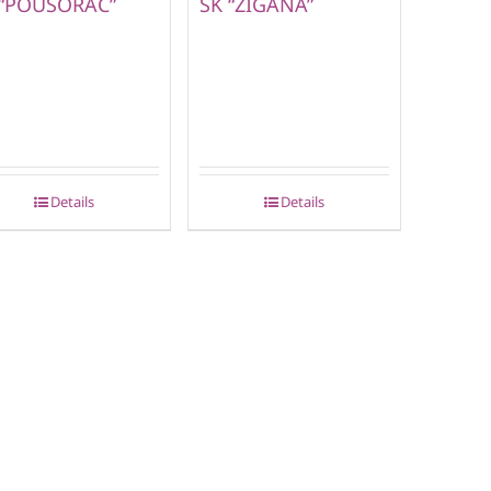
 “POUSORAC”
SK “ZIGANA”
Details
Details