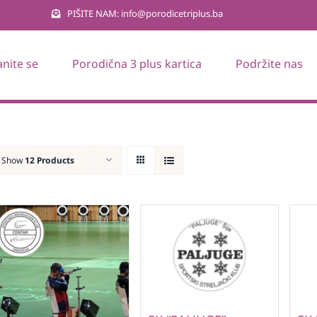
PIŠITE NAM: info@porodicetriplus.ba
anite se
Porodična 3 plus kartica
Podržite nas
Show
12 Products