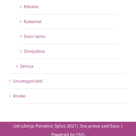
Ribolov
Rukomet
Stoni tenis
Streljaštvo
Zenica
Uncategorized
Visoko
Udruženje Porodice 3plus 2021| Sva prava zadržava |
Powered by
FMS