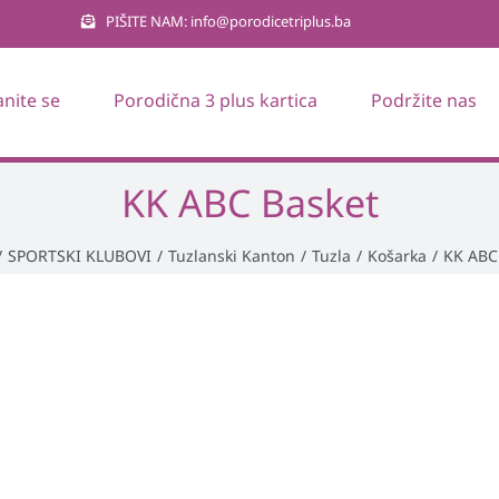
PIŠITE NAM: info@porodicetriplus.ba
anite se
Porodična 3 plus kartica
Podržite nas
KK ABC Basket
/
SPORTSKI KLUBOVI
/
Tuzlanski Kanton
/
Tuzla
/
Košarka
/
KK ABC