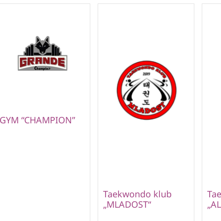
GYM “CHAMPION”
Taekwondo klub
Ta
„MLADOST“
„AL