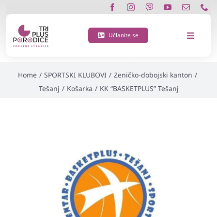
Skip
KK “BASKETPLUS”
to
content
Učlanite se
Toggle
Tešanj
Navigat
O nama
Home
/
SPORTSKI KLUBOVI
/
Zeničko-dobojski kanton
/
Tešanj
/
Košarka
/
KK “BASKETPLUS” Tešanj
Učlanite se
Porodična 3 plus kartica
Podržite nas
Vijesti
Kontakt