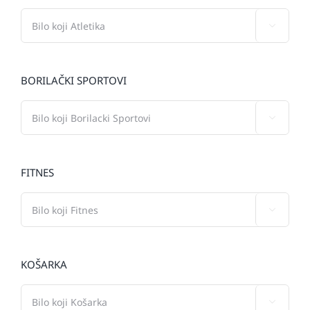

BORILAČKI SPORTOVI

FITNES

KOŠARKA
