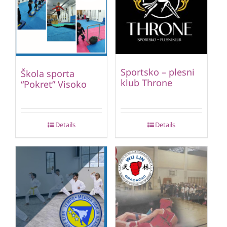
Sportsko – plesni
Škola sporta
klub Throne
“Pokret” Visoko
Details
Details