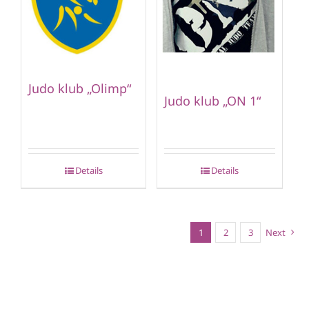
Judo klub „Olimp“
Judo klub „ON 1“
Details
Details
1
2
3
Next