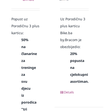
Popust uz
Uz Porodičnu 3
Porodičnu 3 plus
plus karticu
karticu:
Bike.ba
50%
by.Bracom je
na
obezbijedio:
članarine
20%
za
popusta
treninge
na
za
cjelokupni
svu
asortiman.
djecu
Details
iz
porodica
"tri