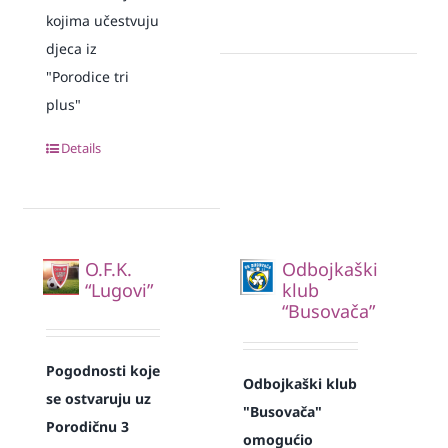
kojima učestvuju
djeca iz
"Porodice tri
plus"
Details
O.F.K.
Odbojkaški
“Lugovi”
klub
“Busovača”
Pogodnosti koje
Odbojkaški klub
se ostvaruju uz
"Busovača"
Porodičnu 3
omogućio