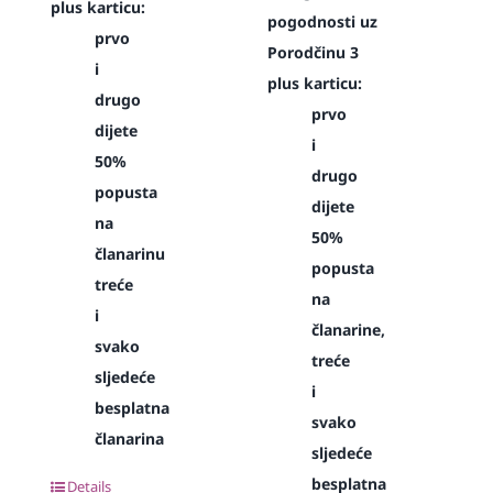
plus karticu:
pogodnosti uz
prvo
Porodčinu 3
i
plus karticu:
drugo
prvo
dijete
i
50%
drugo
popusta
dijete
na
50%
članarinu
popusta
treće
na
i
članarine,
svako
treće
sljedeće
i
besplatna
svako
članarina
sljedeće
besplatna
Details