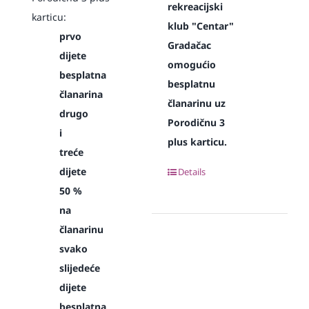
rekreacijski
karticu:
klub "Centar"
prvo
Gradačac
dijete
omogućio
besplatna
besplatnu
članarina
članarinu uz
drugo
Porodičnu 3
i
plus karticu.
treće
dijete
Details
50 %
na
članarinu
svako
slijedeće
dijete
besplatna