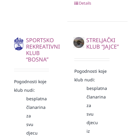
Details
SPORTSKO
STRELJAČKI
REKREATIVNI
KLUB “JAJCE”
KLUB
“BOSNA”
Pogodnosti koje
klub nudi:
Pogodnosti koje
besplatna
klub nudi:
članarina
besplatna
za
članarina
svu
za
djecu
svu
iz
djecu