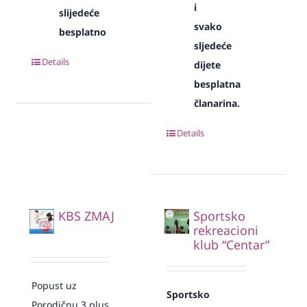
i
slijedeće
svako
besplatno
sljedeće
Details
dijete
besplatna
članarina.
Details
KBS ZMAJ
Sportsko
rekreacioni
klub “Centar”
Popust uz
Sportsko
Porodičnu 3 plus