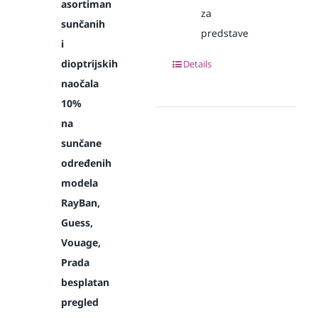
asortiman
za
sunčanih
predstave
i
dioptrijskih
Details
naočala
10%
na
sunčane
određenih
modela
RayBan,
Guess,
Vouage,
Prada
besplatan
pregled