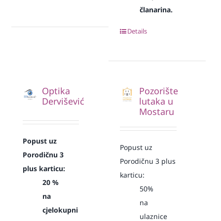
članarina.
Details
Optika
Pozorište
Dervišević
lutaka u
Mostaru
Popust uz
Popust uz
Porodičnu 3
Porodičnu 3 plus
plus karticu:
karticu:
20 %
50%
na
na
cjelokupni
ulaznice