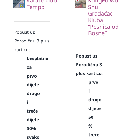
Karate klub
KungFu Wu
Tempo
Shu
Gradačac
Kluba
“Pesnica od
Popust uz
Bosne”
Porodičnu 3 plus
karticu:
Popust uz
besplatno
Porodičnu 3
za
plus karticu:
prvo
prvo
dijete
i
drugo
drugo
i
dijete
treće
50
dijete
%
50%
treće
svako