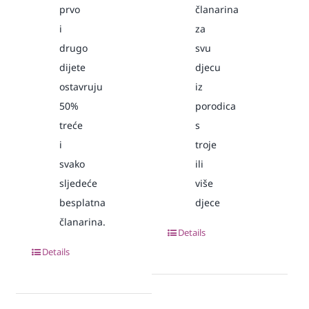
prvo
članarina
i
za
drugo
svu
dijete
djecu
ostavruju
iz
50%
porodica
treće
s
i
troje
svako
ili
sljedeće
više
besplatna
djece
članarina.
Details
Details