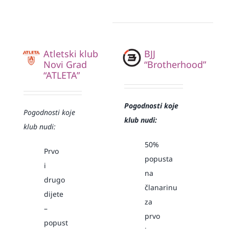
Atletski klub
BJJ
Novi Grad
“Brotherhood”
“ATLETA”
Pogodnosti koje
Pogodnosti koje
klub nudi:
klub nudi:
50%
Prvo
popusta
i
na
drugo
članarinu
dijete
za
–
prvo
popust