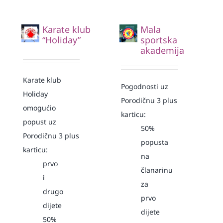
Karate klub
Mala
“Holiday”
sportska
akademija
Karate klub
Pogodnosti uz
Holiday
Porodičnu 3 plus
omogućio
karticu:
popust uz
50%
Porodičnu 3 plus
popusta
karticu:
na
prvo
članarinu
i
za
drugo
prvo
dijete
dijete
50%