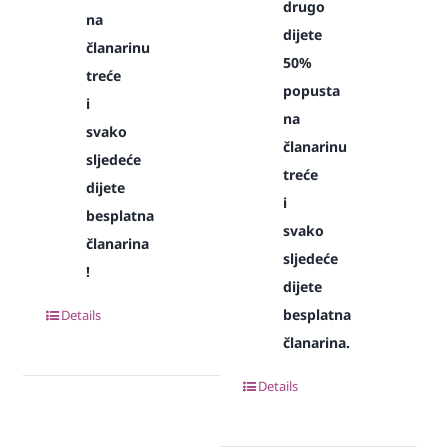
drugo
na
dijete
članarinu
50%
treće
popusta
i
na
svako
članarinu
sljedeće
treće
dijete
i
besplatna
svako
članarina
sljedeće
!
dijete
besplatna
Details
članarina.
Details