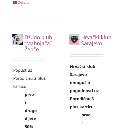
Details
Džudo klub
Hrvački klub
“Mahnjača”
Sarajevo
Žepče
Hrvački klub
Popust uz
Sarajevo
Porodičnu 3 plus
omogućio
karticu:
pogodnosti uz
prvo
Porodičnu 3
i
plus karticu:
drugo
prvo
dijete
i
50%