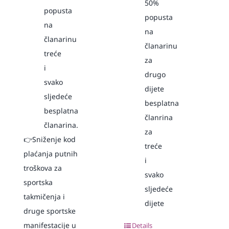
50%
popusta
popusta
na
na
članarinu
članarinu
treće
za
i
drugo
svako
dijete
sljedeće
besplatna
besplatna
članrina
članarina.
za
👉Sniženje kod
treće
plaćanja putnih
i
troškova za
svako
sportska
sljedeće
takmičenja i
dijete
druge sportske
manifestacije u
Details