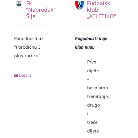
Fk
Fudbalski
“Napredak”
klub
Šije
„ATLETIKO“
Pogodnosti uz
Pogodnosti koje
"Porodičnu 3
klub nudi:
plus karticu"
Prvo
dijete
Details
–
besplatno
treniranje,
drugo
i
treće
dijete