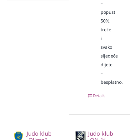
–
popust
50%,
treće
i
svako
sljedeće
dijete
–
besplatno.
Details
Judo klub
Judo klub
„Olimp“
„ON 1“