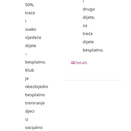
i
50%,
drugo
treće
dijete,
i
za
svako
treće
sljedeće
dijete
dijete
besplatno.
–
besplatno.
Details
Klub
je
obezbijedio
besplatno
treniranje
djeci
iz
socijalno