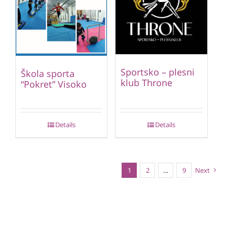
Sportsko – plesni
Škola sporta
klub Throne
“Pokret” Visoko
Details
Details
1
2
…
9
Next