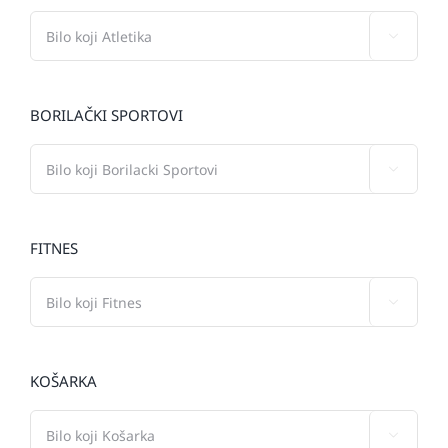

BORILAČKI SPORTOVI

FITNES

KOŠARKA
