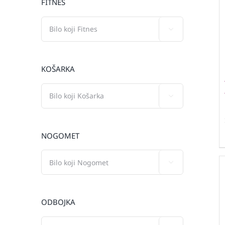
FITNES

KOŠARKA

NOGOMET

ODBOJKA