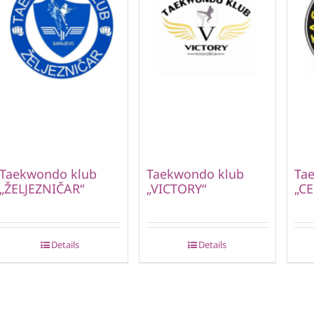
Taekwondo klub
Taekwondo klub
Ta
„ŽELJEZNIČAR“
„VICTORY“
„CE
Details
Details