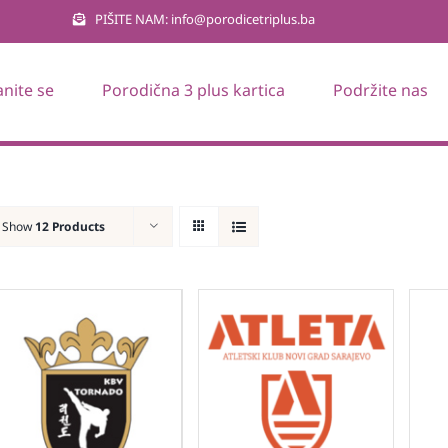
PIŠITE NAM: info@porodicetriplus.ba
anite se
Porodična 3 plus kartica
Podržite nas
Show
12 Products