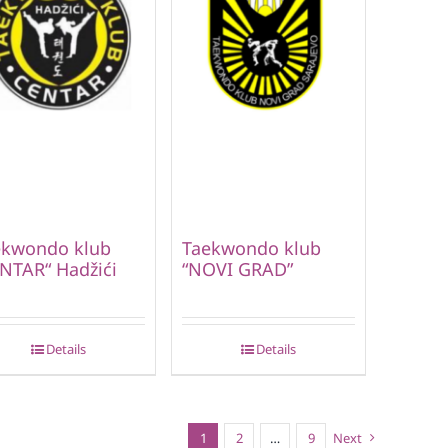
ekwondo klub
Taekwondo klub
NTAR“ Hadžići
“NOVI GRAD”
Details
Details
1
2
…
9
Next