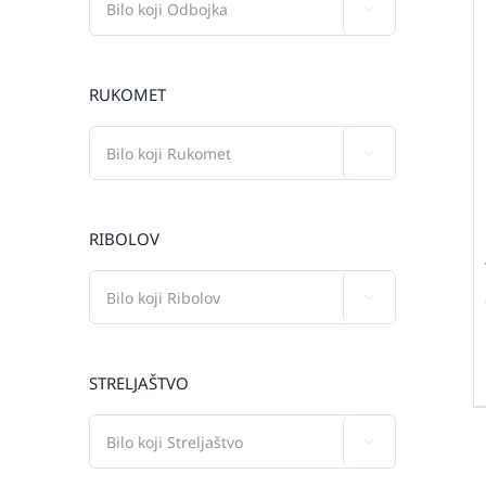

RUKOMET

RIBOLOV

STRELJAŠTVO
