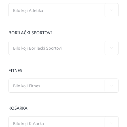

BORILAČKI SPORTOVI

FITNES

KOŠARKA
