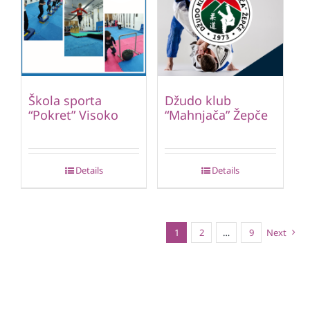
Škola sporta
Džudo klub
“Pokret” Visoko
“Mahnjača” Žepče
Details
Details
1
2
…
9
Next