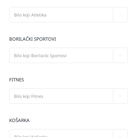

BORILAČKI SPORTOVI

FITNES

KOŠARKA
