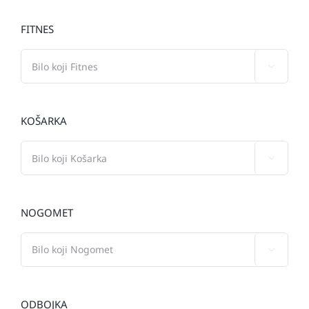
FITNES

KOŠARKA

NOGOMET

ODBOJKA