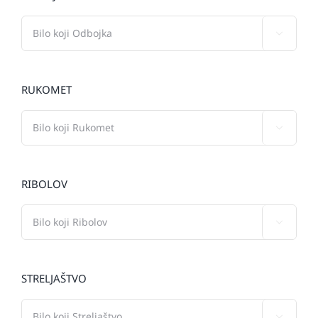

RUKOMET

RIBOLOV

STRELJAŠTVO
