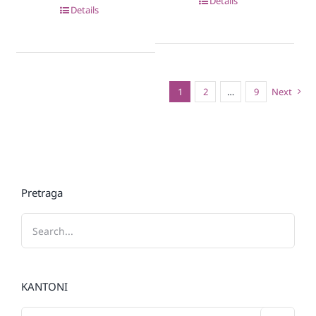
Details
Details
1
2
…
9
Next
Pretraga
KANTONI