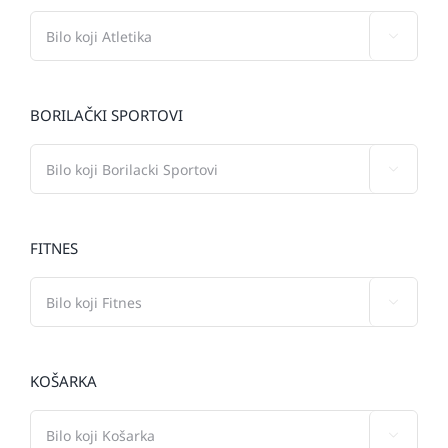

BORILAČKI SPORTOVI

FITNES

KOŠARKA
