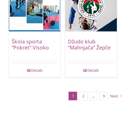
Škola sporta
Džudo klub
“Pokret” Visoko
“Mahnjača” Žepče
Details
Details
1
2
…
9
Next