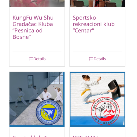
KungFu Wu Shu
Sportsko
Gradačac Kluba
rekreacioni klub
“Pesnica od
“Centar”
Bosne”
Details
Details