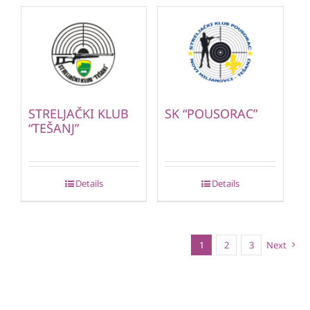
STRELJAČKI KLUB
SK “POUSORAC”
“TEŠANJ”
Details
Details
1
2
3
Next