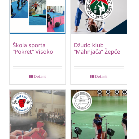
Škola sporta
Džudo klub
“Pokret” Visoko
“Mahnjača” Žepče
Details
Details