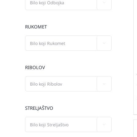

RUKOMET

RIBOLOV

STRELJAŠTVO
