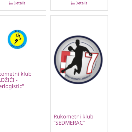
Details
Details
kometni klub
DŽIĆI -
erlogistic”
Rukometni klub
“SEDMERAC”