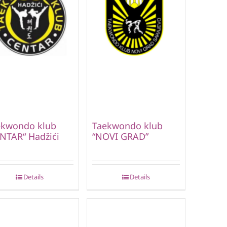
ekwondo klub
Taekwondo klub
NTAR“ Hadžići
“NOVI GRAD”
Details
Details