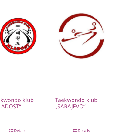
ekwondo klub
Taekwondo klub
LADOST“
„SARAJEVO“
Details
Details