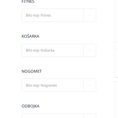
FITNES

KOŠARKA

NOGOMET

ODBOJKA