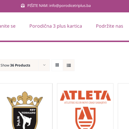
PIŠITE NAM: info@porodicetriplus.ba
anite se
Porodična 3 plus kartica
Podržite nas
Show
36 Products