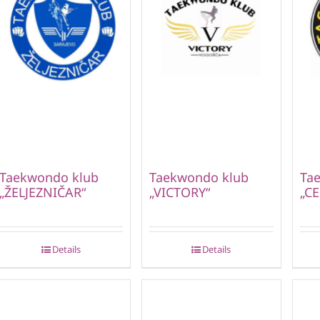
Taekwondo klub
Taekwondo klub
Ta
„ŽELJEZNIČAR“
„VICTORY“
„CE
Details
Details