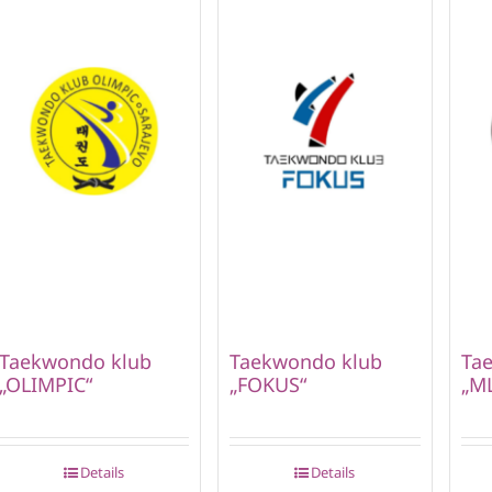
Taekwondo klub
Taekwondo klub
Ta
„OLIMPIC“
„FOKUS“
„M
Details
Details