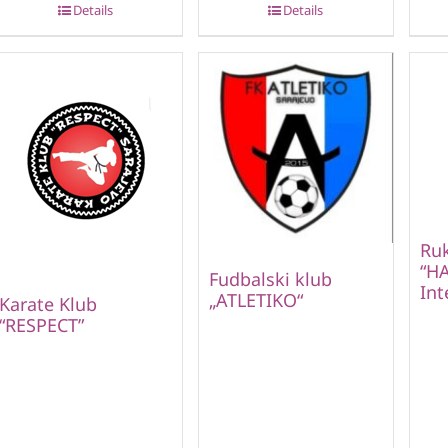
Details
Details
Ru
“HA
Fudbalski klub
Int
„ATLETIKO“
Karate Klub
“RESPECT”