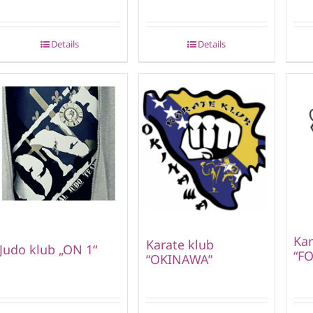
Details
Details
Kar
Karate klub
Judo klub „ON 1“
“FO
“OKINAWA”