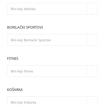

BORILAČKI SPORTOVI

FITNES

KOŠARKA
