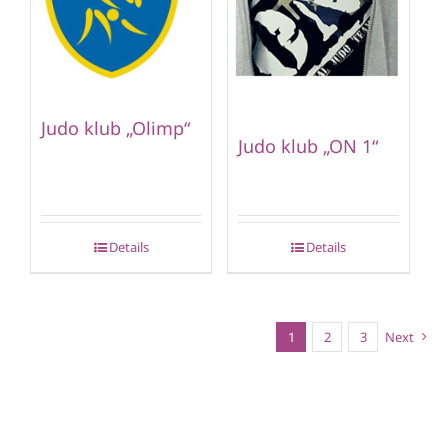
Judo klub „Olimp“
Judo klub „ON 1“
Details
Details
1
2
3
Next