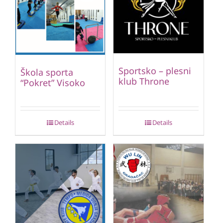
Sportsko – plesni
Škola sporta
klub Throne
“Pokret” Visoko
Details
Details