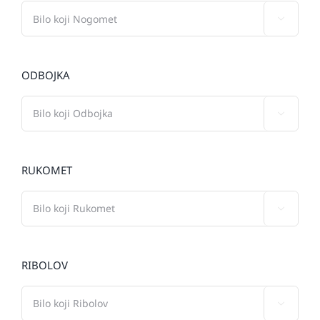

ODBOJKA

RUKOMET

RIBOLOV
