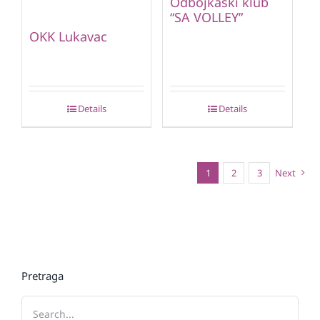
Odbojkaški klub
“SA VOLLEY”
OKK Lukavac
Details
Details
1
2
3
Next
Pretraga