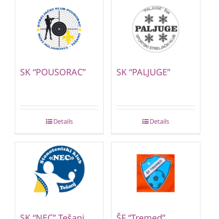
SK “POUSORAC”
SK “PALJUGE”
Details
Details
SK “NEC” Tešanj
ŠF “Tremed”