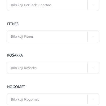

FITNES

KOŠARKA

NOGOMET
