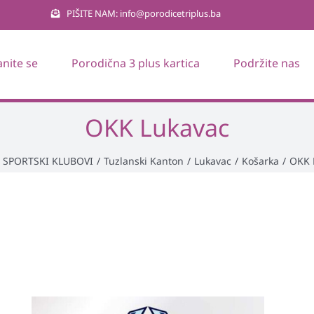
PIŠITE NAM: info@porodicetriplus.ba
anite se
Porodična 3 plus kartica
Podržite nas
OKK Lukavac
SPORTSKI KLUBOVI
/
Tuzlanski Kanton
/
Lukavac
/
Košarka
/
OKK 