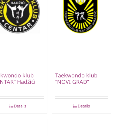
ekwondo klub
Taekwondo klub
NTAR“ Hadžići
“NOVI GRAD”
Details
Details