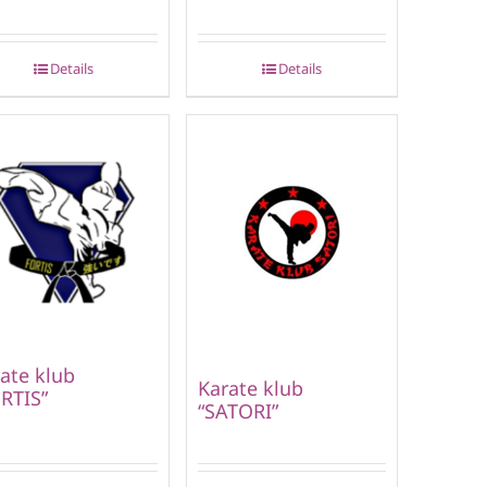
Details
Details
ate klub
Karate klub
RTIS”
“SATORI”