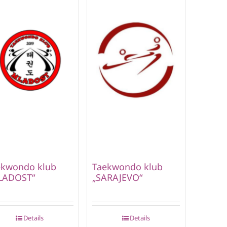
ekwondo klub
Taekwondo klub
LADOST“
„SARAJEVO“
Details
Details