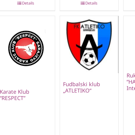
Details
Details
Ru
“HA
Fudbalski klub
Int
„ATLETIKO“
Karate Klub
“RESPECT”