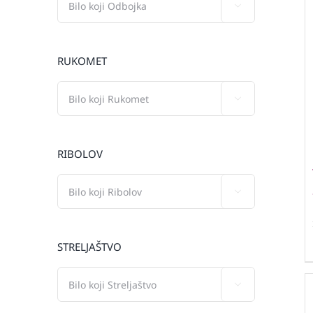

RUKOMET

RIBOLOV

STRELJAŠTVO
