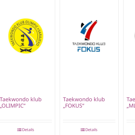
Taekwondo klub
Taekwondo klub
Ta
„OLIMPIC“
„FOKUS“
„M
Details
Details