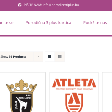
PIŠITE NAM: info@porodicetriplus.ba
anite se
Porodična 3 plus kartica
Podržite nas
Show
36 Products