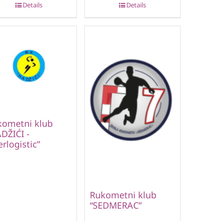
Details
Details
kometni klub
DŽIĆI -
erlogistic”
Rukometni klub
“SEDMERAC”