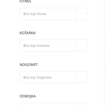
FITNES

KOŠARKA

NOGOMET

ODBOJKA