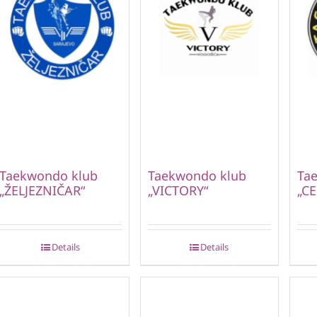
Taekwondo klub
Taekwondo klub
Ta
„ŽELJEZNIČAR“
„VICTORY“
„CE
Details
Details