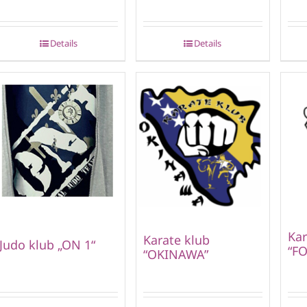
Details
Details
Kar
Karate klub
Judo klub „ON 1“
“FO
“OKINAWA”