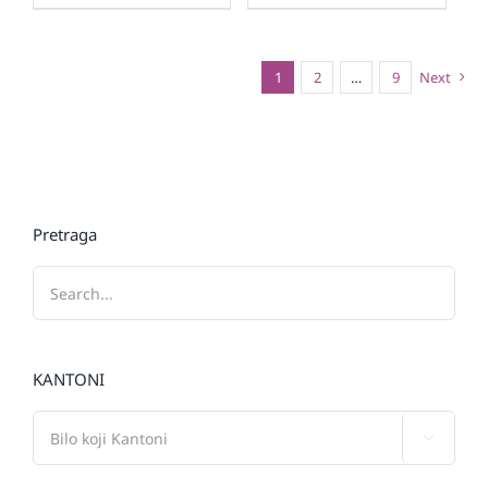
1
2
…
9
Next
Pretraga
KANTONI
