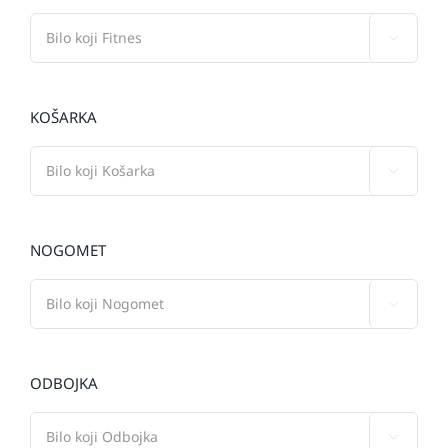

KOŠARKA

NOGOMET

ODBOJKA
