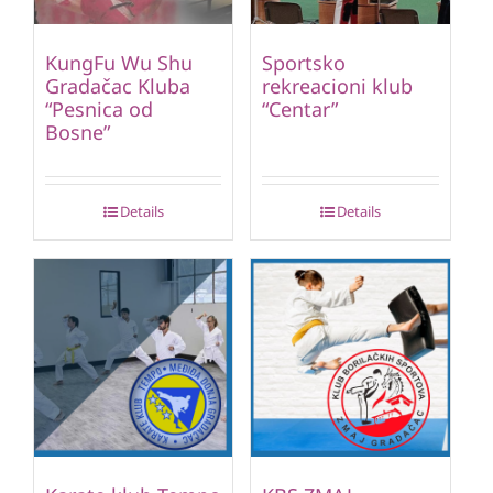
KungFu Wu Shu
Sportsko
Gradačac Kluba
rekreacioni klub
“Pesnica od
“Centar”
Bosne”
Details
Details