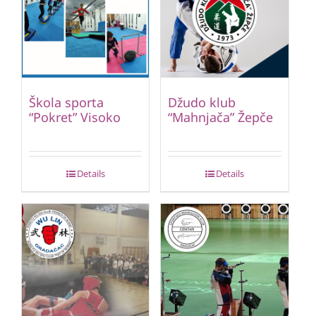
Škola sporta
Džudo klub
“Pokret” Visoko
“Mahnjača” Žepče
Details
Details