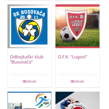
Odbojkaški klub
O.F.K. “Lugovi”
“Busovača”
Details
Details