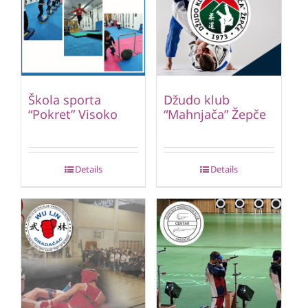
Škola sporta
Džudo klub
“Pokret” Visoko
“Mahnjača” Žepče
Details
Details