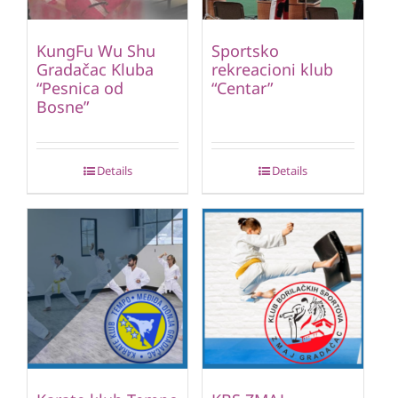
KungFu Wu Shu
Sportsko
Gradačac Kluba
rekreacioni klub
“Pesnica od
“Centar”
Bosne”
Details
Details