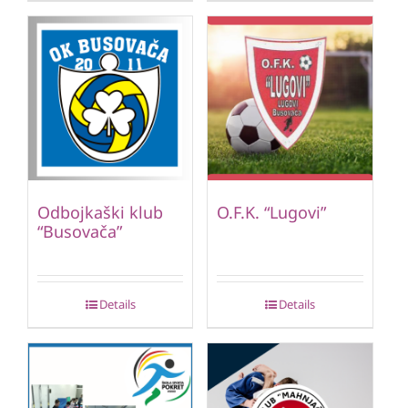
Odbojkaški klub
O.F.K. “Lugovi”
“Busovača”
Details
Details